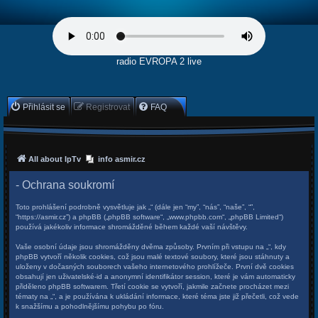
radio EVROPA 2 live
Přihlásit se
Registrovat
FAQ
All about IpTv
info asmir.cz
- Ochrana soukromí
Toto prohlášení podrobně vysvětluje jak „“ (dále jen “my”, “nás”, “naše”, “”,
“https://asmir.cz”) a phpBB („phpBB software“, „www.phpbb.com“, „phpBB Limited“)
používá jakékoliv informace shromážděné během každé vaší návštěvy.
Vaše osobní údaje jsou shromážděny dvěma způsoby. Prvním při vstupu na „“, kdy
phpBB vytvoří několik cookies, což jsou malé textové soubory, které jsou stáhnuty a
uloženy v dočasných souborech vašeho internetového prohlížeče. První dvě cookies
obsahují jen uživatelské-id a anonymní identifikátor session, které je vám automaticky
přiděleno phpBB softwarem. Třetí cookie se vytvoří, jakmile začnete procházet mezi
tématy na „“, a je používána k ukládání informace, které téma jste již přečetli, což vede
k snažšímu a pohodlnějšímu pohybu po fóru.