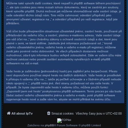
Můžeme také vytvořit další cookies, které nepatří k phpBB software během procházení
„“, ale tyto cookies jsou mimo rozsah tohoto dokumentu, který se zaobírá jen soubory,
které vytvořilo phpBB. Druhá možnost jak můžeme shromažďovat vaše osobní údaje, je
vaše odeslání těchto údajů nám. Toto může zahrnovat: odeslání příspěvků jako
anonymní uživatel, registrace na „“ a odeslání příspěvků po vaší registrace, když jste
přihlášeni.
Váš účet bude přinejmenším obsahovat uživatelské jméno, osobní heslo, používané při
přihlašování do vašeho účtu, a osobní, platnou e-mailovou adresu. Vaše osobní údaje
pro váš účet na „“ jsou chráněny zákony o ochraně osobních údajů a dat, které jsou
platné v zemi, ve které sídlíme. Jakékoliv jiné informace požadované od „“ kromě
vašeho uživatelského jména, vašeho hesla a vašeho e-mailu při registraci, můžeme
zvolit jako povinné nebo dobrovolné. Ve všech případech dostanete možnost
rozhodnout, zda-li tyto informace budou veřejně zobrazitelné. Dále ve vašem účtu máte
možnost zakázat nebo povolit zasílání automaticky vytvářených e-mailů phpBB
softwarem na váš e-mail.
Vaše heslo je zašifrováno (jednosměrný hash) pro zajištění jeho bezpečnosti. Přesto
není doporučeno používat stejné heslo na dalších stránkách. Vaše heslo je prostředek
k přístupu k vašemu účtu na „“, takže jej pečlivě uchovejte a v žádném případě nebude
nikdo spojený s „“, phpBB nebo jiné, třetí strany, požadovat od vás vaše heslo. V
případě, že byste zapomněli vaše heslo k vašemu účtu, můžete použít funkci
„Zapomněl jsem své heslo“ poskytovanou phpBB softwarem. Tento proces po vás bude
žádat zadaní vašeho uživatelského jména a vašeho e-mailu, poté phpBB software
vygeneruje heslo nové a zašle vám ho, abyste se mohli přihlásit ke svému účtu.
All about IpTv
Smazat cookies
Všechny časy jsou v
UTC+02:00
Založeno na
phpBB
® Forum Software © phpBB Limited