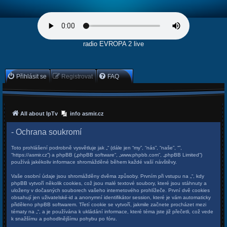
radio EVROPA 2 live
Přihlásit se
Registrovat
FAQ
All about IpTv
info asmir.cz
- Ochrana soukromí
Toto prohlášení podrobně vysvětluje jak „“ (dále jen “my”, “nás”, “naše”, “”,
“https://asmir.cz”) a phpBB („phpBB software“, „www.phpbb.com“, „phpBB Limited“)
používá jakékoliv informace shromážděné během každé vaší návštěvy.
Vaše osobní údaje jsou shromážděny dvěma způsoby. Prvním při vstupu na „“, kdy
phpBB vytvoří několik cookies, což jsou malé textové soubory, které jsou stáhnuty a
uloženy v dočasných souborech vašeho internetového prohlížeče. První dvě cookies
obsahují jen uživatelské-id a anonymní identifikátor session, které je vám automaticky
přiděleno phpBB softwarem. Třetí cookie se vytvoří, jakmile začnete procházet mezi
tématy na „“, a je používána k ukládání informace, které téma jste již přečetli, což vede
k snažšímu a pohodlnějšímu pohybu po fóru.