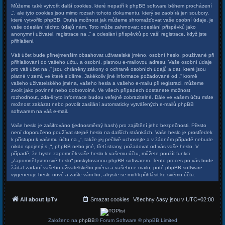
Můžeme také vytvořit další cookies, které nepatří k phpBB software během procházení
„“, ale tyto cookies jsou mimo rozsah tohoto dokumentu, který se zaobírá jen soubory,
které vytvořilo phpBB. Druhá možnost jak můžeme shromažďovat vaše osobní údaje, je
vaše odeslání těchto údajů nám. Toto může zahrnovat: odeslání příspěvků jako
anonymní uživatel, registrace na „“ a odeslání příspěvků po vaší registrace, když jste
přihlášeni.
Váš účet bude přinejmenším obsahovat uživatelské jméno, osobní heslo, používané při
přihlašování do vašeho účtu, a osobní, platnou e-mailovou adresu. Vaše osobní údaje
pro váš účet na „“ jsou chráněny zákony o ochraně osobních údajů a dat, které jsou
platné v zemi, ve které sídlíme. Jakékoliv jiné informace požadované od „“ kromě
vašeho uživatelského jména, vašeho hesla a vašeho e-mailu při registraci, můžeme
zvolit jako povinné nebo dobrovolné. Ve všech případech dostanete možnost
rozhodnout, zda-li tyto informace budou veřejně zobrazitelné. Dále ve vašem účtu máte
možnost zakázat nebo povolit zasílání automaticky vytvářených e-mailů phpBB
softwarem na váš e-mail.
Vaše heslo je zašifrováno (jednosměrný hash) pro zajištění jeho bezpečnosti. Přesto
není doporučeno používat stejné heslo na dalších stránkách. Vaše heslo je prostředek
k přístupu k vašemu účtu na „“, takže jej pečlivě uchovejte a v žádném případě nebude
nikdo spojený s „“, phpBB nebo jiné, třetí strany, požadovat od vás vaše heslo. V
případě, že byste zapomněli vaše heslo k vašemu účtu, můžete použít funkci
„Zapomněl jsem své heslo“ poskytovanou phpBB softwarem. Tento proces po vás bude
žádat zadaní vašeho uživatelského jména a vašeho e-mailu, poté phpBB software
vygeneruje heslo nové a zašle vám ho, abyste se mohli přihlásit ke svému účtu.
All about IpTv
Smazat cookies
Všechny časy jsou v
UTC+02:00
Založeno na
phpBB
® Forum Software © phpBB Limited