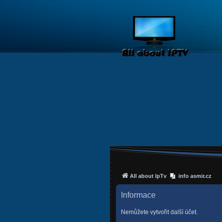
All about IpTv
info asmir.cz
Informace
Nemůžete vytvořit další účet.