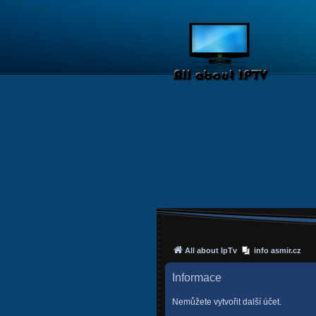
All about IpTv
info asmir.cz
Informace
Nemůžete vytvořit další účet.