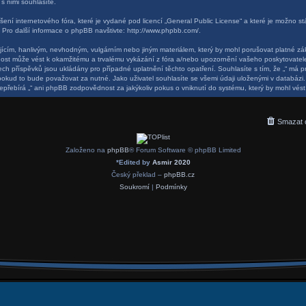
s nimi souhlasíte.
ení internetového fóra, které je vydané pod licencí „
General Public License
“ a které je možno s
 Pro další informace o phpBB navštivte:
http://www.phpbb.com/
.
ícím, hanlivým, nevhodným, vulgárním nebo jiným materiálem, který by mohl porušovat platné zák
nnost může vést k okamžitému a trvalému vykázání z fóra a/nebo upozornění vašeho poskytovatele 
 příspěvků jsou ukládány pro případné uplatnění těchto opatření. Souhlasíte s tím, že „“ má pr
okud to bude považovat za nutné. Jako uživatel souhlasíte se všemi údaji uloženými v databázi.
epřebírá „“ ani phpBB zodpovědnost za jakýkoliv pokus o vniknutí do systému, který by mohl vést
Smazat 
Založeno na
phpBB
® Forum Software © phpBB Limited
*
Edited by
Asmir 2020
Český překlad –
phpBB.cz
Soukromí
|
Podmínky