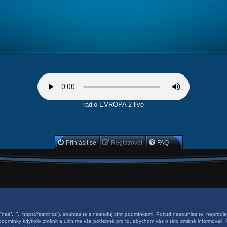
radio EVROPA 2 live
Přihlásit se
Registrovat
FAQ
 “nás”, “”, “https://asmir.cz”), souhlasíte s následujícími podmínkami. Pokud nesouhlasíte, neprodl
o podmínky kdykoliv změnit a učiníme vše potřebné pro to, abychom vás o této změně informovali