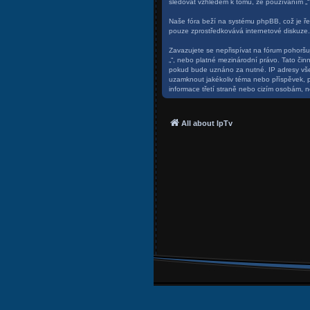
sledovat vzhledem k tomu, že používáním „“ 
Naše fóra beží na systému phpBB, což je řeš
pouze zprostředkovává internetové diskuze.
Zavazujete se nepřispívat na fórum pohoršuj
„“, nebo platné mezinárodní právo. Tato či
pokud bude uznáno za nutné. IP adresy všech
uzamknout jakékoliv téma nebo příspěvek, p
informace třetí straně nebo cizím osobám, n
All about IpTv