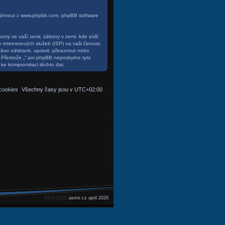
táhnout z
www.phpbb.com
. phpBB software
ony ve vaší zemi, zákony v zemi, kde sídlí
internetových služeb (ISP) na vaši činnost,
ávo odstranit, upravit, přesunout nebo
 Přestože „“ ani phpBB neposkytne tyto
 ke kompromitaci těchto dat.
cookies
Všechny časy jsou v
UTC+02:00
REALIZED
asmir.cz april 2020