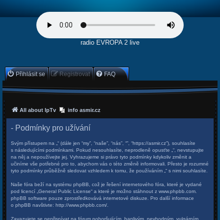
radio EVROPA 2 live
Přihlásit se
Registrovat
FAQ
All about IpTv
info asmir.cz
- Podmínky pro užívání
Svým přístupem na „“ (dále jen “my”, “naše”, “nás”, “”, “https://asmir.cz”), souhlasíte
s následujícími podmínkami. Pokud nesouhlasíte, neprodleně opusťte „“, nevstupujte
na něj a nepoužívejte jej. Vyhrazujeme si právo tyto podmínky kdykoliv změnit a
učiníme vše potřebné pro to, abychom vás o této změně informovali. Přesto je rozumné
tyto podmínky průběžně sledovat vzhledem k tomu, že používáním „“ s nimi souhlasíte.
Naše fóra beží na systému phpBB, což je řešení internetového fóra, které je vydané
pod licencí „
General Public License
“ a které je možno stáhnout z
www.phpbb.com
.
phpBB software pouze zprostředkovává internetové diskuze. Pro další informace
o phpBB navštivte:
http://www.phpbb.com/
.
Zavazujete se nepřispívat na fórum pohoršujícím, hanlivým, nevhodným, vulgárním