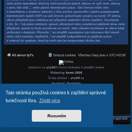
nebo jiným materiálem, který by mohl porušovat platné zákony ve vaší zemi, zákony
v zemi, kde sídlí „“, nebo platné mezinárodní právo. Tato činnost může vést
k okamžitému a trvalému vykázání z fóra a/nebo upozornění vašeho poskytovatele
internetových služeb (ISP) na vaši činnost, pokud bude uznáno za nutné. IP adresy
všech příspěvků jsou ukládány pro případné uplatnění těchto opatření. Souhlasíte
s tím, že „“ má právo odstranit, upravit, přesunout nebo uzamknout jakékoliv téma nebo
příspěvek, pokud to bude považovat za nutné. Jako uživatel souhlasíte se všemi údaji
uloženými v databázi. Přestože „“ ani phpBB neposkytne tyto informace třetí straně
nebo cizím osobám, nepřebírá „“ ani phpBB zodpovědnost za jakýkoliv pokus
o vniknutí do systému, který by mohl vést ke kompromitaci těchto dat.
All about IpTv
Smazat cookies
Všechny časy jsou v
UTC+02:00
Založeno na
phpBB
® Forum Software © phpBB Limited
*
Edited by
Asmir 2020
Český překlad –
phpBB.cz
Soukromí
|
Podmínky
Tato stránka používá cookies k zajištění správné
funkčnosti fóra.
Zjistit více
Rozumím
REALIZED
asmir.cz april 2020