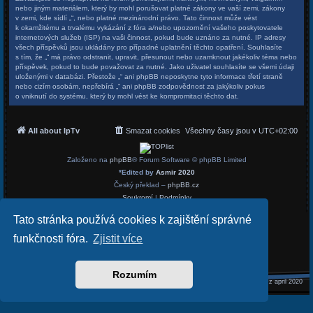
nebo jiným materiálem, který by mohl porušovat platné zákony ve vaší zemi, zákony
v zemi, kde sídlí „“, nebo platné mezinárodní právo. Tato činnost může vést
k okamžitému a trvalému vykázání z fóra a/nebo upozornění vašeho poskytovatele
internetových služeb (ISP) na vaši činnost, pokud bude uznáno za nutné. IP adresy
všech příspěvků jsou ukládány pro případné uplatnění těchto opatření. Souhlasíte
s tím, že „“ má právo odstranit, upravit, přesunout nebo uzamknout jakékoliv téma nebo
příspěvek, pokud to bude považovat za nutné. Jako uživatel souhlasíte se všemi údaji
uloženými v databázi. Přestože „“ ani phpBB neposkytne tyto informace třetí straně
nebo cizím osobám, nepřebírá „“ ani phpBB zodpovědnost za jakýkoliv pokus
o vniknutí do systému, který by mohl vést ke kompromitaci těchto dat.
All about IpTv
Smazat cookies
Všechny časy jsou v
UTC+02:00
Založeno na
phpBB
® Forum Software © phpBB Limited
*
Edited by
Asmir 2020
Český překlad –
phpBB.cz
Soukromí
|
Podmínky
Tato stránka používá cookies k zajištění správné
funkčnosti fóra.
Zjistit více
Rozumím
REALIZED
asmir.cz april 2020