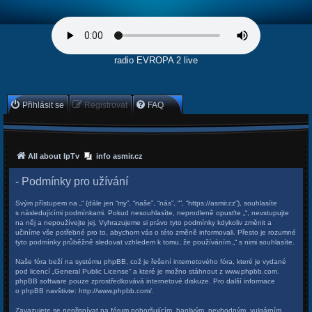
radio EVROPA 2 live
Přihlásit se
Registrovat
FAQ
All about IpTv
info asmir.cz
- Podmínky pro užívání
Svým přístupem na „“ (dále jen “my”, “naše”, “nás”, “”, “https://asmir.cz”), souhlasíte
s následujícími podmínkami. Pokud nesouhlasíte, neprodleně opusťte „“, nevstupujte
na něj a nepoužívejte jej. Vyhrazujeme si právo tyto podmínky kdykoliv změnit a
učiníme vše potřebné pro to, abychom vás o této změně informovali. Přesto je rozumné
tyto podmínky průběžně sledovat vzhledem k tomu, že používáním „“ s nimi souhlasíte.
Naše fóra beží na systému phpBB, což je řešení internetového fóra, které je vydané
pod licencí „
General Public License
“ a které je možno stáhnout z
www.phpbb.com
.
phpBB software pouze zprostředkovává internetové diskuze. Pro další informace
o phpBB navštivte:
http://www.phpbb.com/
.
Zavazujete se nepřispívat na fórum pohoršujícím, hanlivým, nevhodným, vulgárním