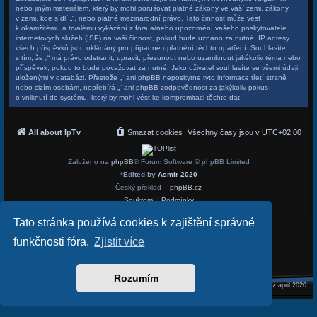
nebo jiným materiálem, který by mohl porušovat platné zákony ve vaší zemi, zákony
v zemi, kde sídlí „“, nebo platné mezinárodní právo. Tato činnost může vést
k okamžitému a trvalému vykázání z fóra a/nebo upozornění vašeho poskytovatele
internetových služeb (ISP) na vaši činnost, pokud bude uznáno za nutné. IP adresy
všech příspěvků jsou ukládány pro případné uplatnění těchto opatření. Souhlasíte
s tím, že „“ má právo odstranit, upravit, přesunout nebo uzamknout jakékoliv téma nebo
příspěvek, pokud to bude považovat za nutné. Jako uživatel souhlasíte se všemi údaji
uloženými v databázi. Přestože „“ ani phpBB neposkytne tyto informace třetí straně
nebo cizím osobám, nepřebírá „“ ani phpBB zodpovědnost za jakýkoliv pokus
o vniknutí do systému, který by mohl vést ke kompromitaci těchto dat.
All about IpTv
Smazat cookies
Všechny časy jsou v
UTC+02:00
Založeno na
phpBB
® Forum Software © phpBB Limited
*
Edited by
Asmir 2020
Český překlad –
phpBB.cz
Soukromí
|
Podmínky
Tato stránka používá cookies k zajištění správné
funkčnosti fóra.
Zjistit více
Rozumím
REALIZED
asmir.cz april 2020