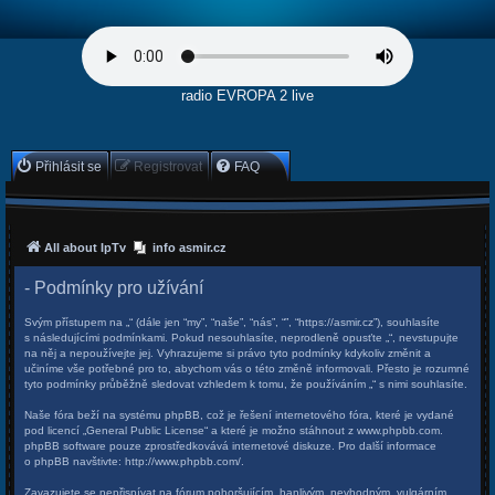
radio EVROPA 2 live
Přihlásit se
Registrovat
FAQ
All about IpTv
info asmir.cz
- Podmínky pro užívání
Svým přístupem na „“ (dále jen “my”, “naše”, “nás”, “”, “https://asmir.cz”), souhlasíte
s následujícími podmínkami. Pokud nesouhlasíte, neprodleně opusťte „“, nevstupujte
na něj a nepoužívejte jej. Vyhrazujeme si právo tyto podmínky kdykoliv změnit a
učiníme vše potřebné pro to, abychom vás o této změně informovali. Přesto je rozumné
tyto podmínky průběžně sledovat vzhledem k tomu, že používáním „“ s nimi souhlasíte.
Naše fóra beží na systému phpBB, což je řešení internetového fóra, které je vydané
pod licencí „
General Public License
“ a které je možno stáhnout z
www.phpbb.com
.
phpBB software pouze zprostředkovává internetové diskuze. Pro další informace
o phpBB navštivte:
http://www.phpbb.com/
.
Zavazujete se nepřispívat na fórum pohoršujícím, hanlivým, nevhodným, vulgárním