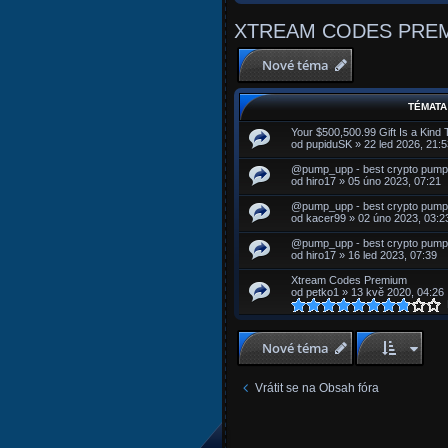
XTREAM CODES PRE
Nové téma
TÉMATA
Your $500,500.99 Gift Is a Kind
od
pupiduSK
»
22 led 2026, 21:
@pump_upp - best crypto pumps
od
hiro17
»
05 úno 2023, 07:21
@pump_upp - best crypto pumps
od
kacer99
»
02 úno 2023, 03:2
@pump_upp - best crypto pumps
od
hiro17
»
16 led 2023, 07:39
Xtream Codes Premium
od
petko1
»
13 kvě 2020, 04:26
H
Nové téma
Vrátit se na Obsah fóra