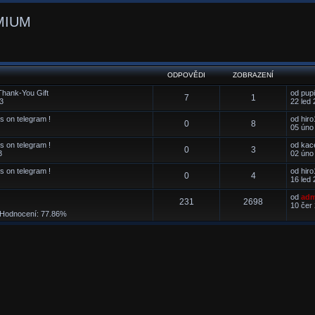
MIUM
ODPOVĚDI
ZOBRAZENÍ
 Thank-You Gift
od
pup
7
1
53
22 led 
 on telegram !
od
hiro
0
8
05 úno
 on telegram !
od
kac
0
3
3
02 úno
 on telegram !
od
hiro
0
4
16 led 
od
adm
231
2698
10 čer
odnocení: 77.86%