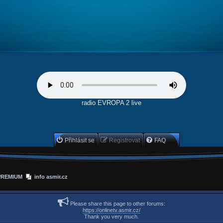
radio EVROPA 2 live
Přihlásit se
Registrovat
FAQ
PREMIUM
info asmir.cz
Please share this page to other forums:
https://onlinetv.asmir.cz/
Thank you very much.