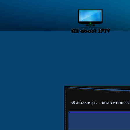
All about IpTv
XTREAM CODES 