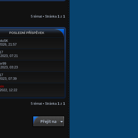
5 témat • Stránka
1
z
1
POSLEDNÍ PŘÍSPĚVEK
iduSK
2026, 21:57
17
 2023, 07:21
er99
 2023, 03:23
17
2023, 07:39
in
 2022, 12:22
5 témat • Stránka
1
z
1
Přejít na