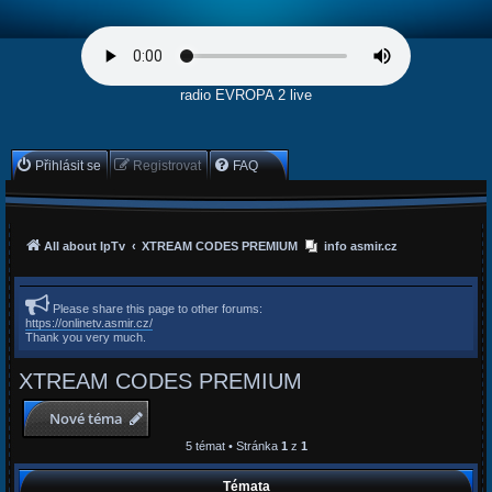
radio EVROPA 2 live
Přihlásit se
Registrovat
FAQ
All about IpTv
XTREAM CODES PREMIUM
info asmir.cz
Please share this page to other forums:
https://onlinetv.asmir.cz/
Thank you very much.
XTREAM CODES PREMIUM
Nové téma
5 témat • Stránka
1
z
1
Témata