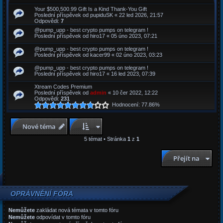
Your $500,500.99 Gift Is a Kind Thank-You Gift
Poslední příspěvek od
pupiduSK
«
22 led 2026, 21:57
Odpovědi:
7
@pump_upp - best crypto pumps on telegram !
Poslední příspěvek od
hiro17
«
05 úno 2023, 07:21
@pump_upp - best crypto pumps on telegram !
Poslední příspěvek od
kacer99
«
02 úno 2023, 03:23
@pump_upp - best crypto pumps on telegram !
Poslední příspěvek od
hiro17
«
16 led 2023, 07:39
Xtream Codes Premium
Poslední příspěvek od
admin
«
10 čer 2022, 12:22
Odpovědi:
231
Hodnocení: 77.86%
Nové téma
5 témat • Stránka
1
z
1
Přejít na
OPRÁVNĚNÍ FÓRA
Nemůžete
zakládat nová témata v tomto fóru
Nemůžete
odpovídat v tomto fóru