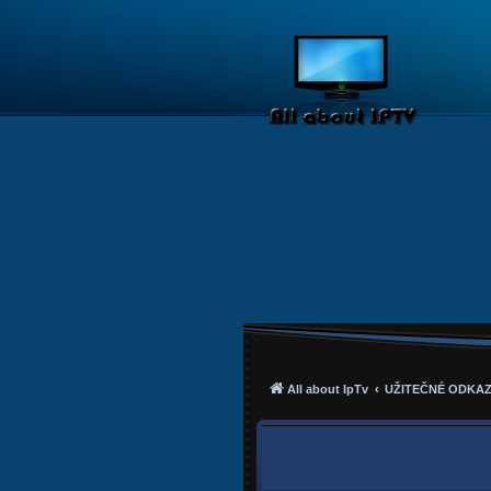
All about IpTv
UŽITEČNÉ ODKA