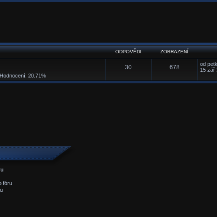
ODPOVĚDI
ZOBRAZENÍ
od
pet
30
678
15 zář
odnocení: 20.71%
ru
 fóru
ru