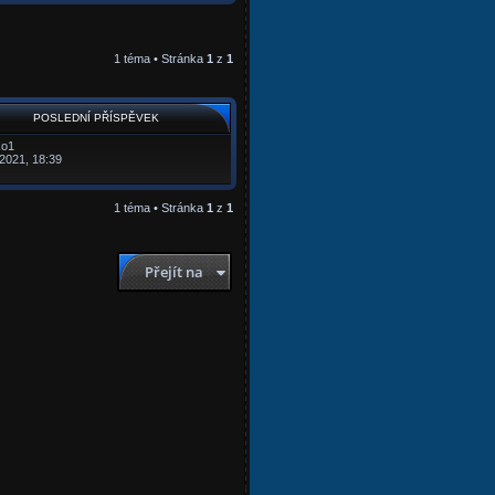
1 téma • Stránka
1
z
1
POSLEDNÍ PŘÍSPĚVEK
ko1
 2021, 18:39
1 téma • Stránka
1
z
1
Přejít na