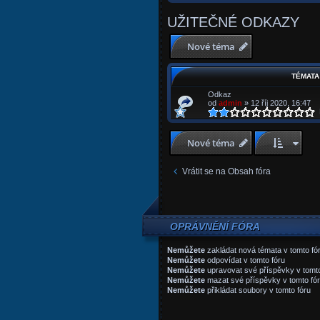
UŽITEČNÉ ODKAZY
Nové téma
TÉMATA
Odkaz
od
admin
»
12 říj 2020, 16:47
H
Nové téma
Vrátit se na Obsah fóra
OPRÁVNĚNÍ FÓRA
Nemůžete
zakládat nová témata v tomto fó
Nemůžete
odpovídat v tomto fóru
Nemůžete
upravovat své příspěvky v tomto
Nemůžete
mazat své příspěvky v tomto fó
Nemůžete
přikládat soubory v tomto fóru