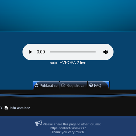
radio EVROPA 2 live
Přihlásit se
Registrovat
FAQ
ZY
info asmir.cz
Please share this page to other forums:
https://onlinetv.asmir.cz/
Thank you very much.