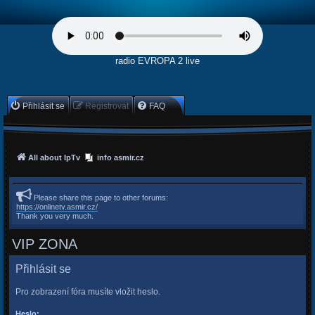
radio EVROPA 2 live
Přihlásit se
Registrovat
FAQ
All about IpTv
info asmir.cz
Please share this page to other forums:
https://onlinetv.asmir.cz/
Thank you very much.
VIP ZONA
Přihlásit se
Pro zobrazení fóra musíte vložit heslo.
Heslo: