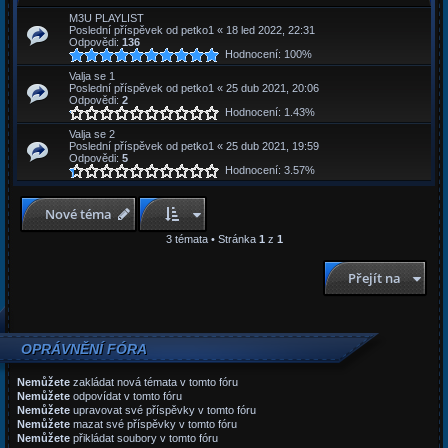
M3U PLAYLIST
Poslední příspěvek od
petko1
«
18 led 2022, 22:31
Odpovědi:
136
Hodnocení: 100%
Valja se 1
Poslední příspěvek od
petko1
«
25 dub 2021, 20:06
Odpovědi:
2
Hodnocení: 1.43%
Valja se 2
Poslední příspěvek od
petko1
«
25 dub 2021, 19:59
Odpovědi:
5
Hodnocení: 3.57%
Nové téma
3 témata • Stránka
1
z
1
Přejít na
OPRÁVNĚNÍ FÓRA
Nemůžete
zakládat nová témata v tomto fóru
Nemůžete
odpovídat v tomto fóru
Nemůžete
upravovat své příspěvky v tomto fóru
Nemůžete
mazat své příspěvky v tomto fóru
Nemůžete
přikládat soubory v tomto fóru