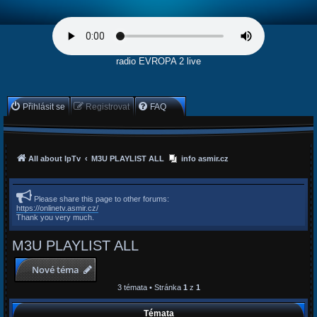
radio EVROPA 2 live
Přihlásit se
Registrovat
FAQ
All about IpTv
M3U PLAYLIST ALL
info asmir.cz
Please share this page to other forums:
https://onlinetv.asmir.cz/
Thank you very much.
M3U PLAYLIST ALL
Nové téma
3 témata • Stránka
1
z
1
Témata