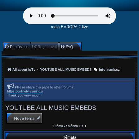
radio EVROPA 2 live
Přihlásit se
Registrovat
FAQ
All about IpTv
YOUTUBE ALL MUSIC EMBEDS
info asmir.cz
Please share this page to other forums:
https://onlinetv.asmir.cz/
Thank you very much.
YOUTUBE ALL MUSIC EMBEDS
Nové téma
1 téma • Stránka
1
z
1
Témata