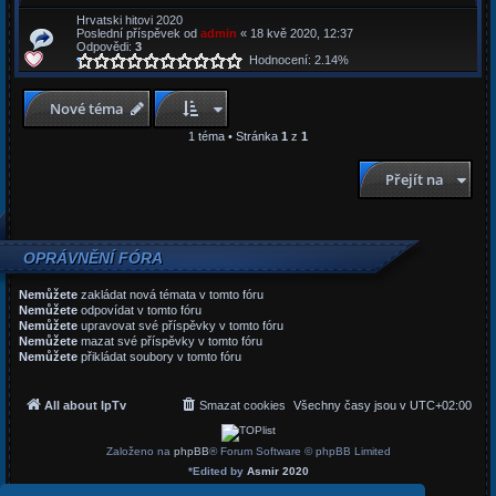
Hrvatski hitovi 2020
Poslední příspěvek od
admin
«
18 kvě 2020, 12:37
Odpovědi:
3
Hodnocení: 2.14%
Nové téma
1 téma • Stránka
1
z
1
Přejít na
OPRÁVNĚNÍ FÓRA
Nemůžete
zakládat nová témata v tomto fóru
Nemůžete
odpovídat v tomto fóru
Nemůžete
upravovat své příspěvky v tomto fóru
Nemůžete
mazat své příspěvky v tomto fóru
Nemůžete
přikládat soubory v tomto fóru
All about IpTv
Smazat cookies
Všechny časy jsou v
UTC+02:00
Založeno na
phpBB
® Forum Software © phpBB Limited
*
Edited by
Asmir 2020
Český překlad –
phpBB.cz