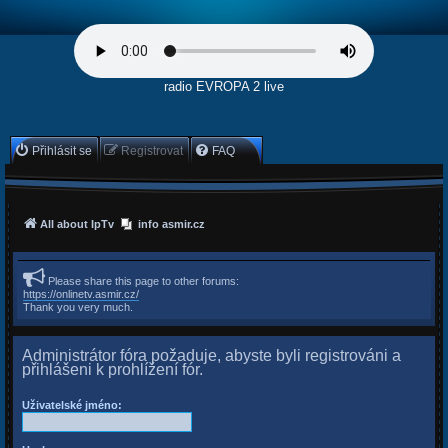
radio EVROPA 2 live
Přihlásit se
Registrovat
FAQ
All about IpTv
info asmir.cz
Please share this page to other forums:
https://onlinetv.asmir.cz/
Thank you very much.
Administrátor fóra požaduje, abyste byli registrováni a
přihlášeni k prohlížení fór.
Uživatelské jméno: