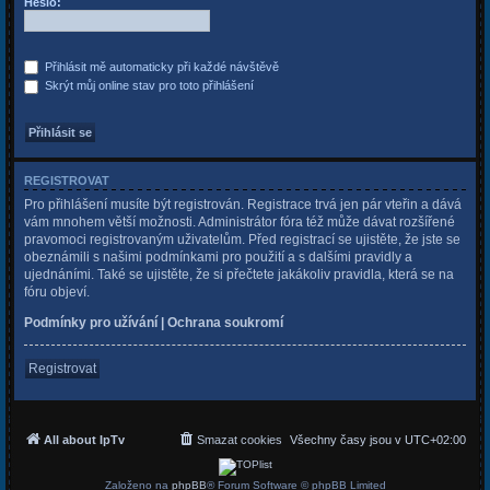
Heslo:
Přihlásit mě automaticky při každé návštěvě
Skrýt můj online stav pro toto přihlášení
REGISTROVAT
Pro přihlášení musíte být registrován. Registrace trvá jen pár vteřin a dává
vám mnohem větší možnosti. Administrátor fóra též může dávat rozšířené
pravomoci registrovaným uživatelům. Před registrací se ujistěte, že jste se
obeznámili s našimi podmínkami pro použití a s dalšími pravidly a
ujednáními. Také se ujistěte, že si přečtete jakákoliv pravidla, která se na
fóru objeví.
Podmínky pro užívání
|
Ochrana soukromí
Registrovat
All about IpTv
Smazat cookies
Všechny časy jsou v
UTC+02:00
Založeno na
phpBB
® Forum Software © phpBB Limited