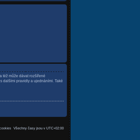
ra též může dávat rozšířené
 s dalšími pravidly a ujednáními. Také
cookies
Všechny časy jsou v
UTC+02:00