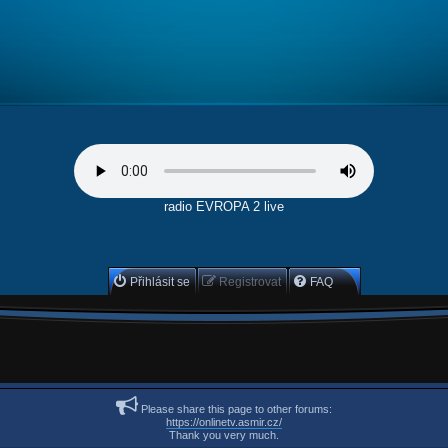
radio EVROPA 2 live
Přihlásit se
Registrovat
FAQ
Please share this page to other forums:
https://onlinetv.asmir.cz/
Thank you very much.