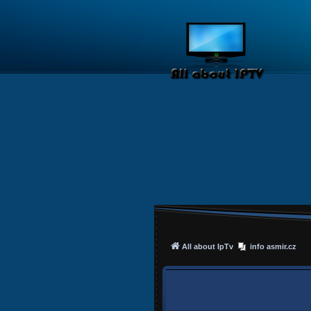
All about IpTv
info asmir.cz