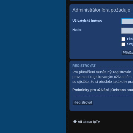
Administrátor fóra požaduje, a
Uživatelské jméno:
Heslo:
Přih
Skrý
REGISTROVAT
Pro přihlášení musíte být registrován
pravomoci registrovaným uživatelům. P
se ujistěte, že si přečtete jakákoliv pr
Podmínky pro užívání
|
Ochrana sou
Registrovat
All about IpTv