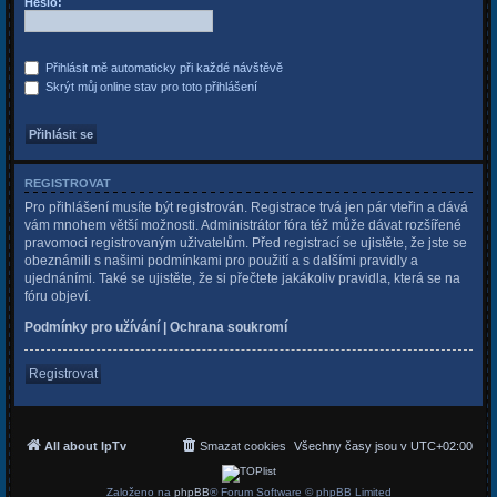
Heslo:
Přihlásit mě automaticky při každé návštěvě
Skrýt můj online stav pro toto přihlášení
REGISTROVAT
Pro přihlášení musíte být registrován. Registrace trvá jen pár vteřin a dává
vám mnohem větší možnosti. Administrátor fóra též může dávat rozšířené
pravomoci registrovaným uživatelům. Před registrací se ujistěte, že jste se
obeznámili s našimi podmínkami pro použití a s dalšími pravidly a
ujednáními. Také se ujistěte, že si přečtete jakákoliv pravidla, která se na
fóru objeví.
Podmínky pro užívání
|
Ochrana soukromí
Registrovat
All about IpTv
Smazat cookies
Všechny časy jsou v
UTC+02:00
Založeno na
phpBB
® Forum Software © phpBB Limited