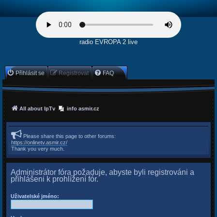
radio EVROPA 2 live
Přihlásit se
Registrovat
FAQ
All about IpTv
info asmir.cz
Please share this page to other forums:
https://onlinetv.asmir.cz/
Thank you very much.
Administrátor fóra požaduje, abyste byli registrováni a
přihlášeni k prohlížení fór.
Uživatelské jméno: