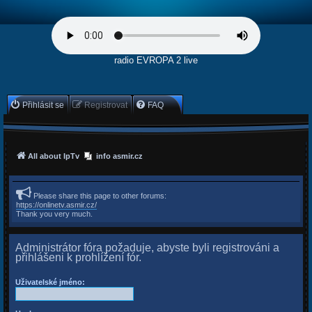
radio EVROPA 2 live
Přihlásit se
Registrovat
FAQ
All about IpTv
info asmir.cz
Please share this page to other forums:
https://onlinetv.asmir.cz/
Thank you very much.
Administrátor fóra požaduje, abyste byli registrováni a
přihlášeni k prohlížení fór.
Uživatelské jméno: