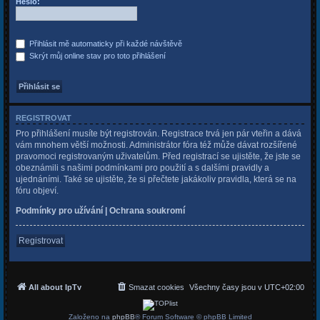
Heslo:
Přihlásit mě automaticky při každé návštěvě
Skrýt můj online stav pro toto přihlášení
REGISTROVAT
Pro přihlášení musíte být registrován. Registrace trvá jen pár vteřin a dává
vám mnohem větší možnosti. Administrátor fóra též může dávat rozšířené
pravomoci registrovaným uživatelům. Před registrací se ujistěte, že jste se
obeznámili s našimi podmínkami pro použití a s dalšími pravidly a
ujednáními. Také se ujistěte, že si přečtete jakákoliv pravidla, která se na
fóru objeví.
Podmínky pro užívání
|
Ochrana soukromí
Registrovat
All about IpTv
Smazat cookies
Všechny časy jsou v
UTC+02:00
Založeno na
phpBB
® Forum Software © phpBB Limited