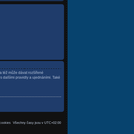
ra též může dávat rozšířené
 s dalšími pravidly a ujednáními. Také
cookies
Všechny časy jsou v
UTC+02:00