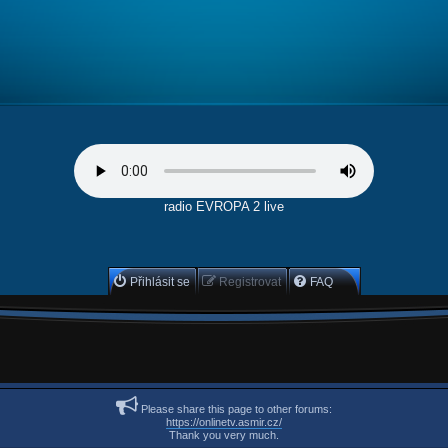
radio EVROPA 2 live
Přihlásit se
Registrovat
FAQ
Please share this page to other forums:
https://onlinetv.asmir.cz/
Thank you very much.