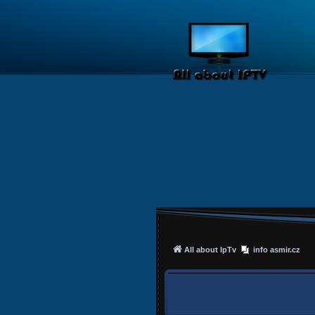
All about IpTv
info asmir.cz