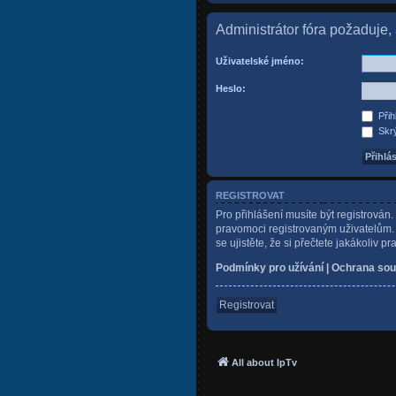
Administrátor fóra požaduje, a
Uživatelské jméno:
Heslo:
Přih
Skrý
REGISTROVAT
Pro přihlášení musíte být registrován
pravomoci registrovaným uživatelům. P
se ujistěte, že si přečtete jakákoliv pr
Podmínky pro užívání
|
Ochrana sou
Registrovat
All about IpTv