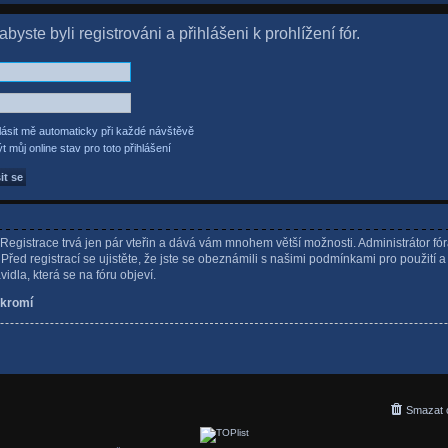
byste byli registrováni a přihlášeni k prohlížení fór.
lásit mě automaticky při každé návštěvě
t můj online stav pro toto přihlášení
. Registrace trvá jen pár vteřin a dává vám mnohem větší možnosti. Administrátor fó
řed registrací se ujistěte, že jste se obeznámili s našimi podmínkami pro použití a
avidla, která se na fóru objeví.
kromí
Smazat 